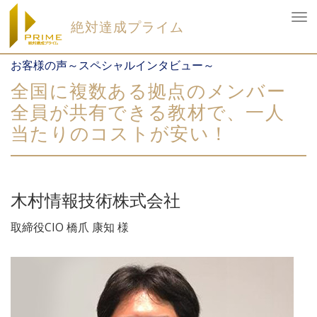
To
絶対達成プライム
nav
Skip
お客様の声～スペシャルインタビュー～
to
content
全国に複数ある拠点のメンバー
全員が共有できる教材で、一人
当たりのコストが安い！
木村情報技術株式会社
取締役CIO 橋爪 康知 様