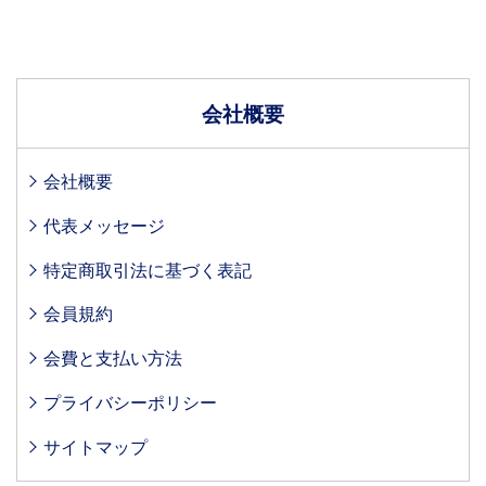
会社概要
会社概要
代表メッセージ
特定商取引法に基づく表記
会員規約
会費と支払い方法
プライバシーポリシー
サイトマップ