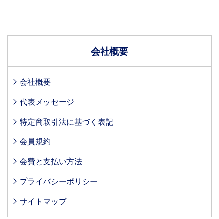
会社概要
会社概要
代表メッセージ
特定商取引法に基づく表記
会員規約
会費と支払い方法
プライバシーポリシー
サイトマップ