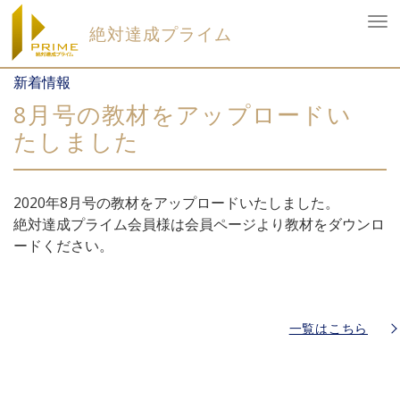
To
絶対達成プライム
nav
Skip
新着情報
to
content
8月号の教材をアップロードい
たしました
2020年8月号の教材をアップロードいたしました。
絶対達成プライム会員様は会員ページより教材をダウンロ
ードください。
一覧はこちら